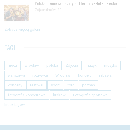
Polska premiera - Harry Potter i przeklęte dziecko
Zdjęc/filmów: 82
Zobacz więcej galerii
TAGI
mecz
wroclaw
polska
Zdjecia
muzyk
muzyka
warszawa
rozrywka
Wrocław
koncert
zabawa
koncerty
festiwal
sport
foto
poznan
fotografia koncertowa
krakow
Fotografia sportowa
Index tagów