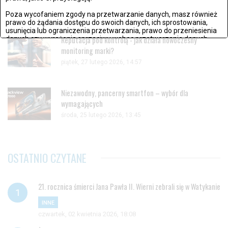
czwartek, 02 kwietnia 2026, 18:10
Poza wycofaniem zgody na przetwarzanie danych, masz również
prawo do żądania dostępu do swoich danych, ich sprostowania,
usunięcia lub ograniczenia przetwarzania, prawo do przeniesienia
danych czy wyrażenia sprzeciwu wobec przetwarzania danych.
Reputacja pod kontrolą - jak działa nowoczesny
monitoring marki?
Jeżeli nie chcesz wyrazić zgody na przetwarzanie plików cookies,
piątek, 27 lutego 2026, 14:57
przejdź do
ustawień zaawansowanych
.
Wyrażam zgodę i przechodzę do serwisu
Niezawodny, pancerny smartfon – wybór dla
wymagających
środa, 25 lutego 2026, 13:45
OSTATNIO CZYTANE
21. rocznica śmierci Jana Pawła II. Wierni zebrali się w Watykanie
INNE
czwartek, 02 kwietnia 2026, 18:08