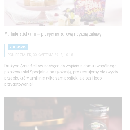
Muffinki z żelkami – przepis na zdrową i pyszną zabawę!
KULINARIA
PONIEDZIAŁEK, 30 KWIETNIA 2018, 10:18
Drużyna Śmiejżelków zachęca do wyjścia z domu i wspólnego
piknikowania! Specjalnie na tę okazję, prezentujemy niezwykły
przepis, który umili nie tylko sam posiłek, ale też i jego
przygotowanie!