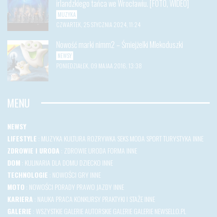
irlandzkiego tańca we Wrocławiu. [FOTO, WIDEO]
MUZYKA
CZWARTEK, 25 STYCZNIA 2024, 11:24
Nowość marki nimm2 – Śmiejżelki Mlekoduszki
NEWSY
PONIEDZIAŁEK, 09 MAJAA 2016, 13:38
MENU
NEWSY
LIFESTYLE
:
MUZYKA
KULTURA
ROZRYWKA
SEKS
MODA
SPORT
TURYSTYKA
INNE
ZDROWIE I URODA
:
ZDROWIE
URODA
FORMA
INNE
DOM
:
KULINARIA
DLA DOMU
DZIECKO
INNE
TECHNOLOGIE
:
NOWOŚCI
GRY
INNE
MOTO
:
NOWOŚCI
PORADY
PRAWO JAZDY
INNE
KARIERA
:
NAUKA
PRACA
KONKURSY
PRAKTYKI I STAŻE
INNE
GALERIE
:
WSZYSTKIE GALERIE
AUTORSKIE GALERIE
GALERIE NEWSELLO.PL