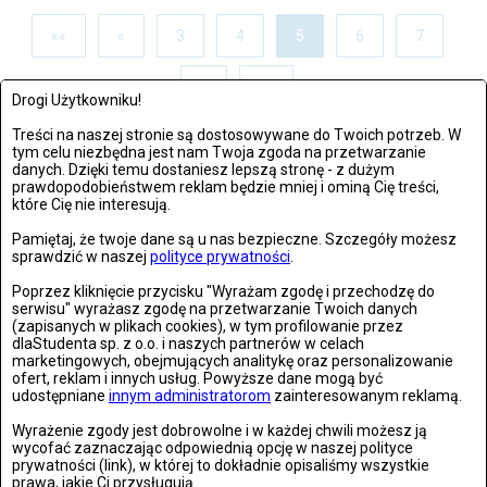
««
«
3
4
5
6
7
»
»»
Drogi Użytkowniku!
Treści na naszej stronie są dostosowywane do Twoich potrzeb. W
tym celu niezbędna jest nam Twoja zgoda na przetwarzanie
OSTATNIO DODANE
danych. Dzięki temu dostaniesz lepszą stronę - z dużym
prawdopodobieństwem reklam będzie mniej i ominą Cię treści,
które Cię nie interesują.
21. rocznica śmierci Jana Pawła II. Wierni zebrali się w
Pamiętaj, że twoje dane są u nas bezpieczne. Szczegóły możesz
Watykanie
sprawdzić w naszej
polityce prywatności
.
czwartek, 02 kwietnia 2026, 18:08
Poprzez kliknięcie przycisku "Wyrażam zgodę i przechodzę do
serwisu" wyrażasz zgodę na przetwarzanie Twoich danych
(zapisanych w plikach cookies), w tym profilowanie przez
dlaStudenta sp. z o.o. i naszych partnerów w celach
Życzenia wielkanocne 2026. Piękne, krótkie i gotowe
marketingowych, obejmujących analitykę oraz personalizowanie
teksty na Wielkanoc
ofert, reklam i innych usług. Powyższe dane mogą być
czwartek, 02 kwietnia 2026, 13:28
udostępniane
innym administratorom
zainteresowanym reklamą.
Wyrażenie zgody jest dobrowolne i w każdej chwili możesz ją
wycofać zaznaczając odpowiednią opcję w naszej polityce
Historyczny lot Artemis II. Pierwsza taka misja od
prywatności (link), w której to dokładnie opisaliśmy wszystkie
ponad 50 lat
prawa, jakie Ci przysługują.