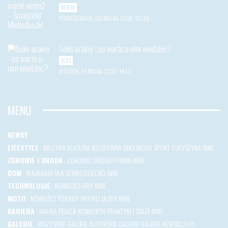
NEWSY
PONIEDZIAŁEK, 09 MAJAA 2016, 13:38
Seks oralny - co warto o nim wiedzieć?
SEKS
WTOREK, 14 MAJAA 2019, 14:07
MENU
NEWSY
LIFESTYLE
:
MUZYKA
KULTURA
ROZRYWKA
SEKS
MODA
SPORT
TURYSTYKA
INNE
ZDROWIE I URODA
:
ZDROWIE
URODA
FORMA
INNE
DOM
:
KULINARIA
DLA DOMU
DZIECKO
INNE
TECHNOLOGIE
:
NOWOŚCI
GRY
INNE
MOTO
:
NOWOŚCI
PORADY
PRAWO JAZDY
INNE
KARIERA
:
NAUKA
PRACA
KONKURSY
PRAKTYKI I STAŻE
INNE
GALERIE
:
WSZYSTKIE GALERIE
AUTORSKIE GALERIE
GALERIE NEWSELLO.PL