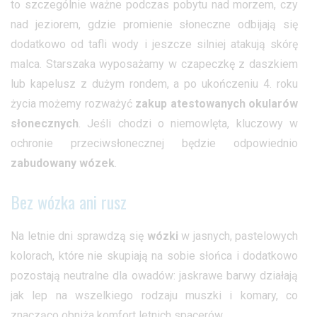
to szczególnie ważne podczas pobytu nad morzem, czy
nad jeziorem, gdzie promienie słoneczne odbijają się
dodatkowo od tafli wody i jeszcze silniej atakują skórę
malca. Starszaka wyposażamy w czapeczkę z daszkiem
lub kapelusz z dużym rondem, a po ukończeniu 4. roku
życia możemy rozważyć
zakup atestowanych okularów
słonecznych
. Jeśli chodzi o niemowlęta, kluczowy w
ochronie przeciwsłonecznej będzie odpowiednio
zabudowany wózek
.
Bez wózka ani rusz
Na letnie dni sprawdzą się
wózki
w jasnych, pastelowych
kolorach, które nie skupiają na sobie słońca i dodatkowo
pozostają neutralne dla owadów: jaskrawe barwy działają
jak lep na wszelkiego rodzaju muszki i komary, co
znacząco obniża komfort letnich spacerów.