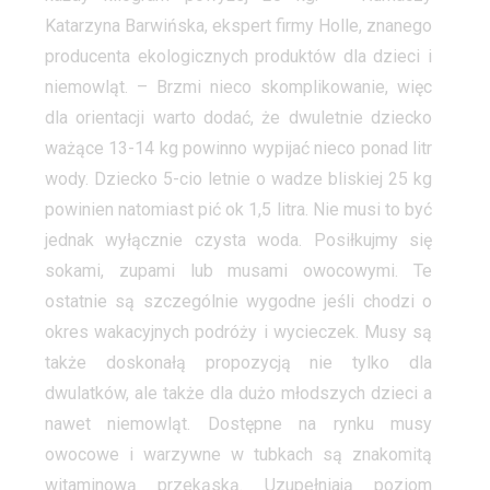
Katarzyna Barwińska, ekspert firmy Holle, znanego
producenta ekologicznych produktów dla dzieci i
niemowląt. – Brzmi nieco skomplikowanie, więc
dla orientacji warto dodać, że dwuletnie dziecko
ważące 13-14 kg powinno wypijać nieco ponad litr
wody. Dziecko 5-cio letnie o wadze bliskiej 25 kg
powinien natomiast pić ok 1,5 litra. Nie musi to być
jednak wyłącznie czysta woda. Posiłkujmy się
sokami, zupami lub musami owocowymi. Te
ostatnie są szczególnie wygodne jeśli chodzi o
okres wakacyjnych podróży i wycieczek. Musy są
także doskonałą propozycją nie tylko dla
dwulatków, ale także dla dużo młodszych dzieci a
nawet niemowląt. Dostępne na rynku musy
owocowe i warzywne w tubkach są znakomitą
witaminową przekąską. Uzupełniają poziom