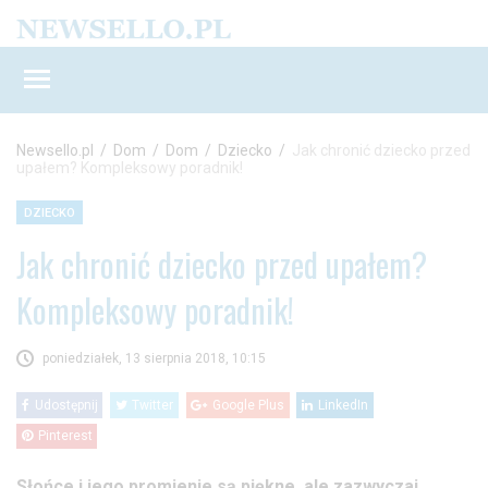
Newsello.pl
/
Dom
/
Dom
/
Dziecko
/
Jak chronić dziecko przed
upałem? Kompleksowy poradnik!
DZIECKO
Jak chronić dziecko przed upałem?
Kompleksowy poradnik!
poniedziałek, 13 sierpnia 2018, 10:15
Udostępnij
Twitter
Google Plus
LinkedIn
Pinterest
Słońce i jego promienie są piękne, ale zazwyczaj