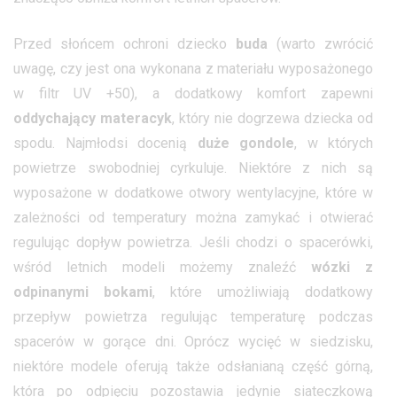
Przed słońcem ochroni dziecko
buda
(warto zwrócić
uwagę, czy jest ona wykonana z materiału wyposażonego
w filtr UV +50), a dodatkowy komfort zapewni
oddychający materacyk
, który nie dogrzewa dziecka od
spodu. Najmłodsi docenią
duże gondole
, w których
powietrze swobodniej cyrkuluje. Niektóre z nich są
wyposażone w dodatkowe otwory wentylacyjne, które w
zależności od temperatury można zamykać i otwierać
regulując dopływ powietrza. Jeśli chodzi o spacerówki,
wśród letnich modeli możemy znaleźć
wózki z
odpinanymi bokami
, które umożliwiają dodatkowy
przepływ powietrza regulując temperaturę podczas
spacerów w gorące dni. Oprócz wycięć w siedzisku,
niektóre modele oferują także odsłanianą część górną,
która po odpięciu pozostawia jedynie siateczkową