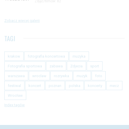
Zdjęc/filmów: 82
Zobacz więcej galerii
TAGI
krakow
fotografia koncertowa
muzyka
Fotografia sportowa
zabawa
Zdjecia
sport
warszawa
wroclaw
rozrywka
muzyk
foto
festiwal
koncert
poznan
polska
koncerty
mecz
Wrocław
Index tagów