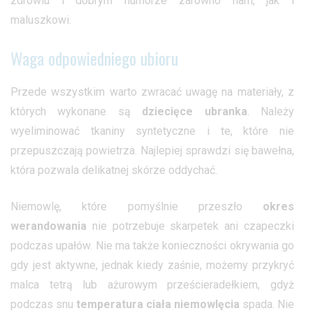
zdrowiu i dobrym humorze zarówno nam, jak i
maluszkowi.
Waga odpowiedniego ubioru
Przede wszystkim warto zwracać uwagę na materiały, z
których wykonane są
dziecięce ubranka
. Należy
wyeliminować tkaniny syntetyczne i te, które nie
przepuszczają powietrza. Najlepiej sprawdzi się bawełna,
która pozwala delikatnej skórze oddychać.
Niemowlę, które pomyślnie przeszło
okres
werandowania
nie potrzebuje skarpetek ani czapeczki
podczas upałów. Nie ma także konieczności okrywania go
gdy jest aktywne, jednak kiedy zaśnie, możemy przykryć
malca tetrą lub ażurowym prześcieradełkiem, gdyż
podczas snu
temperatura ciała niemowlęcia
spada. Nie