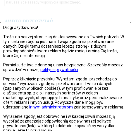
naruszające zasady współżycia społecznego.
WARTO PRZECZYTAĆ
Drogi Użytkowniku!
Treści na naszej stronie są dostosowywane do Twoich potrzeb. W
tym celu niezbędna jest nam Twoja zgoda na przetwarzanie
danych. Dzięki temu dostaniesz lepszą stronę - z dużym
prawdopodobieństwem reklam będzie mniej i ominą Cię treści,
które Cię nie interesują.
Pamiętaj, że twoje dane są u nas bezpieczne. Szczegóły możesz
sprawdzić w naszej
polityce prywatności
.
Poprzez kliknięcie przycisku "Wyrażam zgodę i przechodzę do
serwisu" wyrażasz zgodę na przetwarzanie Twoich danych
(zapisanych w plikach cookies), w tym profilowanie przez
dlaStudenta sp. z o.o. i naszych partnerów w celach
marketingowych, obejmujących analitykę oraz personalizowanie
ofert, reklam i innych usług. Powyższe dane mogą być
Jak nauczyć dziecko zdrowego odżywiania? Oto 5 sposobów!
udostępniane
innym administratorom
zainteresowanym reklamą.
Wyrażenie zgody jest dobrowolne i w każdej chwili możesz ją
wycofać zaznaczając odpowiednią opcję w naszej polityce
DZIECKO
prywatności (link), w której to dokładnie opisaliśmy wszystkie
ŚRODA, 29 SIERPNIA 2018, 11:11
prawa, jakie Ci przysługują.