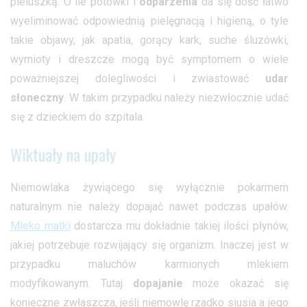
pieluszką. O ile potówki i
odparzenia
da się dość łatwo
wyeliminować odpowiednią pielęgnacją i higieną, o tyle
takie objawy, jak apatia, gorący kark, suche śluzówki,
wymioty i dreszcze mogą być symptomem o wiele
poważniejszej dolegliwości i zwiastować
udar
słoneczny
. W takim przypadku należy niezwłocznie udać
się z dzieckiem do szpitala.
Wiktuały na upały
Niemowlaka żywiącego się wyłącznie pokarmem
naturalnym nie należy dopajać nawet podczas upałów.
Mleko matki
dostarcza mu dokładnie takiej ilości płynów,
jakiej potrzebuje rozwijający się organizm. Inaczej jest w
przypadku maluchów karmionych mlekiem
modyfikowanym. Tutaj
dopajanie
może okazać się
konieczne zwłaszcza, jeśli niemowlę rzadko siusia a jego