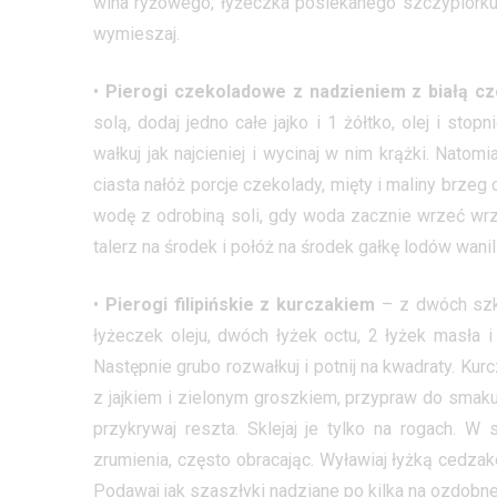
wina ryżowego, łyżeczka posiekanego szczypiorku,
wymieszaj.
•
Pierogi czekoladowe z nadzieniem z białą cz
solą, dodaj jedno całe jajko i 1 żółtko, olej i sto
wałkuj jak najcieniej i wycinaj w nim krążki. Natom
ciasta nałóż porcje czekolady, mięty i maliny brzeg 
wodę z odrobiną soli, gdy woda zacznie wrzeć wrzuć
talerz na środek i połóż na środek gałkę lodów wani
•
Pierogi filipińskie z kurczakiem
– z dwóch szkl
łyżeczek oleju, dwóch łyżek octu, 2 łyżek masła i 
Następnie grubo rozwałkuj i potnij na kwadraty. Kurc
z jajkiem i zielonym groszkiem, przypraw do smaku
przykrywaj reszta. Sklejaj je tylko na rogach. W 
zrumienia, często obracając. Wyławiaj łyżką cedzak
Podawaj jak szaszłyki nadziane po kilka na ozdobne