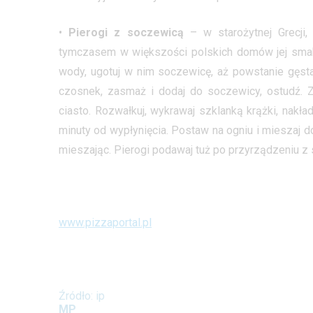
•
Pierogi z soczewicą
– w starożytnej Grecji,
tymczasem w większości polskich domów jej smak 
wody, ugotuj w nim soczewicę, aż powstanie gęsta
czosnek, zasmaż i dodaj do soczewicy, ostudź. Z 
ciasto. Rozwałkuj, wykrawaj szklanką krążki, nakład
minuty od wypłynięcia. Postaw na ogniu i mieszaj d
mieszając. Pierogi podawaj tuż po przyrządzeniu 
www.pizzaportal.pl
Źródło: ip
MP