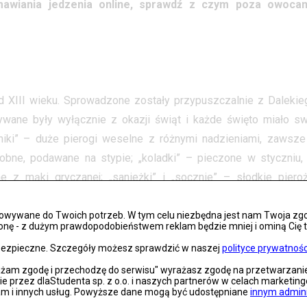
mawiania jedzenia online, sprawdź z czym poza owocam
 XIII wieku. Sprowadzone zostały przypuszczalnie z Dalekie
wane były wyłącznie z okazji świąt i każde święto miało sw
urniki” – duże pierogi weselne z różnymi nadzieniami, zawsze
obne, podawane na stypie; „koladki” – pieczone w styczniu,
e z mąki gryczanej; „sanieżki” i „socznie” – słodkie pieroż
osowywane do Twoich potrzeb. W tym celu niezbędna jest nam Twoja zg
onę - z dużym prawdopodobieństwem reklam będzie mniej i ominą Cię treś
s bezpieczne. Szczegóły możesz sprawdzić w naszej
polityce prywatnośc
rażam zgodę i przechodzę do serwisu" wyrażasz zgodę na przetwarzan
gi, ale według Twojej rodziny ta potrawa wieje nudą? Zasko
nie przez dlaStudenta sp. z o.o. i naszych partnerów w celach marketin
óre może kryć to pozornie znane i zadomowione danie. A jeśli n
lam i innych usług. Powyższe dane mogą być udostępniane
innym admin