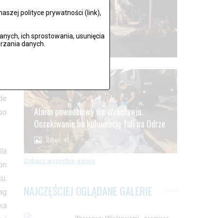
cą
szej polityce prywatności (link),
Lądek Zdrój po powodzi
ych, ich sprostowania, usunięcia
o.
rzania danych.
Zdjęć: 59
ąc
.
ny
ść
de
Alarm powodziowy we Wrocławiu.
bo
Oczekiwanie na kulminację fali na Odrze
Zdjęć: 41
la
Zobacz wszystkie galerie
on
u.
NAJCZĘŚCIEJ OGLĄDANE GALERIE
ag
ka