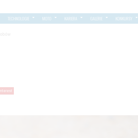
TECHNOLOGIE
MOTO
KARIERA
GALERIE
KONKURSY
osobów
interest