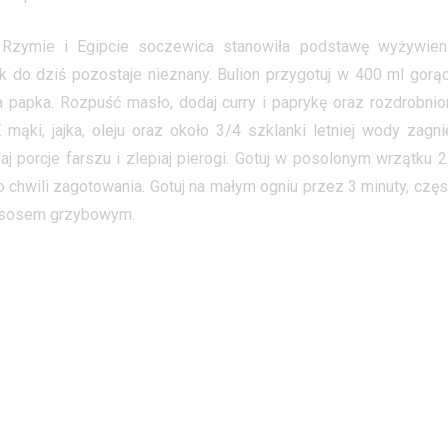
 Rzymie i Egipcie soczewica stanowiła podstawę wyżywieni
do dziś pozostaje nieznany. Bulion przygotuj w 400 ml gorąc
 papka. Rozpuść masło, dodaj curry i paprykę oraz rozdrobnio
mąki, jajka, oleju oraz około 3/4 szklanki letniej wody zagni
aj porcje farszu i zlepiaj pierogi. Gotuj w posolonym wrzątku 2
o chwili zagotowania. Gotuj na małym ogniu przez 3 minuty, częs
z sosem grzybowym.