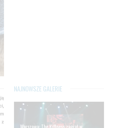
NAJNOWSZE GALERIE
ją
i,
im
 z
Warszawa: The Kiffness zagrał w