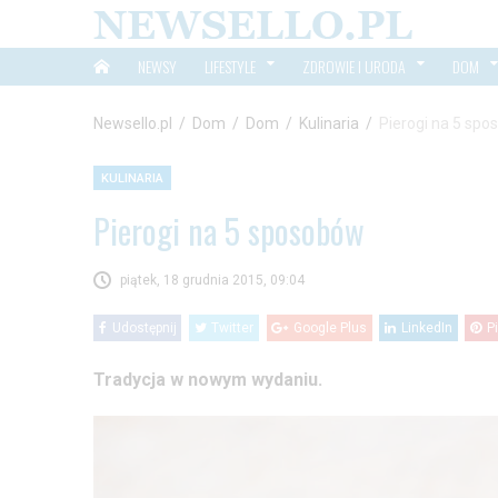
NEWSY
LIFESTYLE
ZDROWIE I URODA
DOM
Newsello.pl
/
Dom
/
Dom
/
Kulinaria
/
Pierogi na 5 sp
KULINARIA
Pierogi na 5 sposobów
piątek, 18 grudnia 2015, 09:04
Udostępnij
Twitter
Google Plus
LinkedIn
P
Tradycja w nowym wydaniu.