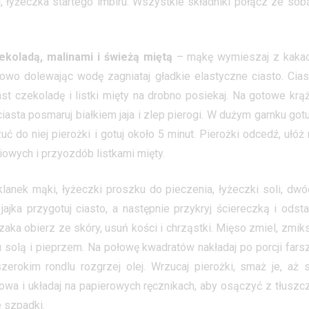
 łyżeczka startego imbiru. Wszystkie składniki połącz ze sobą
ekoladą, malinami i świeżą miętą
– mąkę wymieszaj z kakao
pniowo dolewając wodę zagniataj gładkie elastyczne ciasto. Cias
iast czekoladę i listki mięty na drobno posiekaj. Na gotowe krąż
ciasta posmaruj białkiem jaja i zlep pierogi. W dużym garnku got
 do niej pierożki i gotuj około 5 minut. Pierożki odcedź, ułóż 
liowych i przyozdób listkami mięty.
anek mąki, łyżeczki proszku do pieczenia, łyżeczki soli, dwó
jajka przygotuj ciasto, a następnie przykryj ściereczką i odsta
zaka obierz ze skóry, usuń kości i chrząstki. Mięso zmiel, zmiks
 solą i pieprzem. Na połowę kwadratów nakładaj po porcji farsz
szerokim rondlu rozgrzej olej. Wrzucaj pierożki, smaż je, aż s
owa i układaj na papierowych ręcznikach, aby osączyć z tłuszcz
 szpadki.