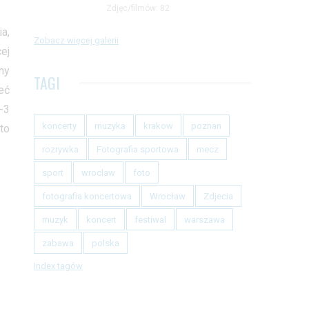
Zdjęc/filmów: 82
a,
Zobacz więcej galerii
ej
ny
TAGI
eć
-3
koncerty
muzyka
krakow
poznan
to
rozrywka
Fotografia sportowa
mecz
sport
wroclaw
foto
fotografia koncertowa
Wrocław
Zdjecia
muzyk
koncert
festiwal
warszawa
zabawa
polska
Index tagów