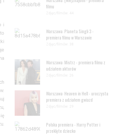
Warszawa: (Nie)znajomi - premiera
 i
filmu
Zdjęc/filmów: 44
 i
Warszawa: Planeta Singli 3 -
to
premiera filmu w Warszawie
ki
Zdjęc/filmów: 38
uje
na
Warszawa: Mistrz - premiera filmu z
udziałem aktorów
Zdjęc/filmów: 26
ch
w.
Warszawa: Heaven in Hell - uroczysta
uj
premiera z udziałem gwiazd
Zdjęc/filmów: 29
u,
ię
u.
Polska premiera - Harry Potter i
przeklęte dziecko