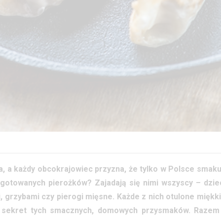
a, a każdy obcokrajowiec przyzna, że tylko w Polsce smaku
ugotowanych pierożków? Zajadają się nimi wszyscy – dziec
i, grzybami czy pierogi mięsne. Każde z nich otulone miękk
wi sekret tych smacznych, domowych przysmaków. Razem