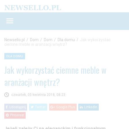
Newsello.pl
/
Dom
/
Dom
/
Dla domu
/
Jak wykorzystać
ciemne meble w aranżacji wnętrz?
DLA DOMU
Jak wykorzystać ciemne meble w
aranżacji wnętrz?
czwartek, 05 kwietnia 2018, 08:23
Udostępnij
Twitter
Google Plus
LinkedIn
Pinterest
Jeżeli zależy Ci na eleganckim i funkcjonalnym