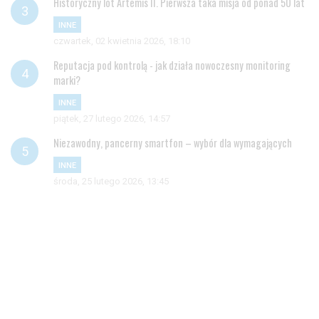
Historyczny lot Artemis II. Pierwsza taka misja od ponad 50 lat
INNE
czwartek, 02 kwietnia 2026, 18:10
Reputacja pod kontrolą - jak działa nowoczesny monitoring
marki?
INNE
piątek, 27 lutego 2026, 14:57
Niezawodny, pancerny smartfon – wybór dla wymagających
INNE
środa, 25 lutego 2026, 13:45