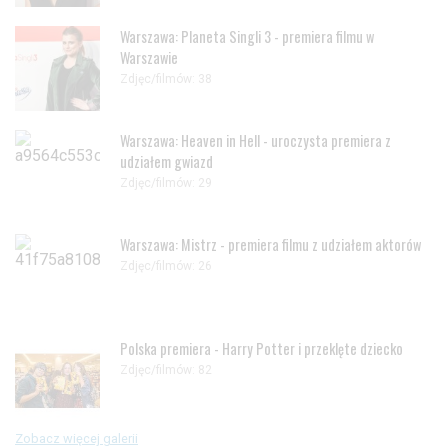
Warszawa: Planeta Singli 3 - premiera filmu w
Warszawie
Zdjęc/filmów: 38
Warszawa: Heaven in Hell - uroczysta premiera z
udziałem gwiazd
Zdjęc/filmów: 29
Warszawa: Mistrz - premiera filmu z udziałem aktorów
Zdjęc/filmów: 26
Polska premiera - Harry Potter i przeklęte dziecko
Zdjęc/filmów: 82
Zobacz więcej galerii