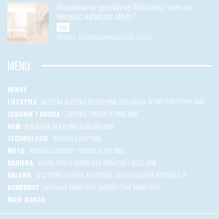
Mieszkania na sprzedaż we Wrocławiu - czym się
kierować, wybierając ofertę?
INNE
WTOREK, 02 PAŹDZIERNIKAA 2018, 09:54
MENU
NEWSY
LIFESTYLE
:
MUZYKA
KULTURA
ROZRYWKA
SEKS
MODA
SPORT
TURYSTYKA
INNE
ZDROWIE I URODA
:
ZDROWIE
URODA
FORMA
INNE
DOM
:
KULINARIA
DLA DOMU
DZIECKO
INNE
TECHNOLOGIE
:
NOWOŚCI
GRY
INNE
MOTO
:
NOWOŚCI
PORADY
PRAWO JAZDY
INNE
KARIERA
:
NAUKA
PRACA
KONKURSY
PRAKTYKI I STAŻE
INNE
GALERIE
:
WSZYSTKIE GALERIE
AUTORSKIE GALERIE
GALERIE NEWSELLO.PL
KONKURSY
:
AKTUALNE KONKURSY
ZAKOŃCZONE KONKURSY
MOJE KONTO