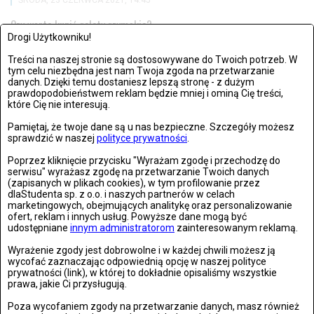
ŚRODA, 23 CZERWCA 2021, 14:45
Czy warto kupić rolety rzymskie?
Drogi Użytkowniku!
Czy warto zainwestować w ten typ osłony okiennej? A może...
Treści na naszej stronie są dostosowywane do Twoich potrzeb. W
tym celu niezbędna jest nam Twoja zgoda na przetwarzanie
danych. Dzięki temu dostaniesz lepszą stronę - z dużym
prawdopodobieństwem reklam będzie mniej i ominą Cię treści,
które Cię nie interesują.
Pamiętaj, że twoje dane są u nas bezpieczne. Szczegóły możesz
sprawdzić w naszej
polityce prywatności
.
Poprzez kliknięcie przycisku "Wyrażam zgodę i przechodzę do
serwisu" wyrażasz zgodę na przetwarzanie Twoich danych
(zapisanych w plikach cookies), w tym profilowanie przez
dlaStudenta sp. z o.o. i naszych partnerów w celach
marketingowych, obejmujących analitykę oraz personalizowanie
ofert, reklam i innych usług. Powyższe dane mogą być
udostępniane
innym administratorom
zainteresowanym reklamą.
Wyrażenie zgody jest dobrowolne i w każdej chwili możesz ją
DLA DOMU
wycofać zaznaczając odpowiednią opcję w naszej polityce
prywatności (link), w której to dokładnie opisaliśmy wszystkie
CZWARTEK, 10 PAŹDZIERNIKAA 2019, 14:09
prawa, jakie Ci przysługują.
Minimalistyczne i stylowe krzesła metalowe
Poza wycofaniem zgody na przetwarzanie danych, masz również