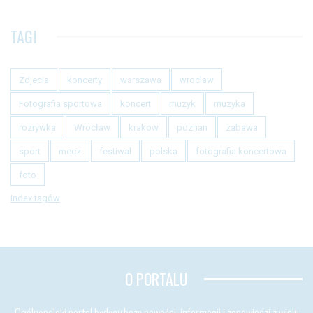
TAGI
Zdjecia
koncerty
warszawa
wroclaw
Fotografia sportowa
koncert
muzyk
muzyka
rozrywka
Wrocław
krakow
poznan
zabawa
sport
mecz
festiwal
polska
fotografia koncertowa
foto
Index tagów
O PORTALU
Ogólnopolski portal będący bazą nowości, informacji i zapowiedzi z wielu