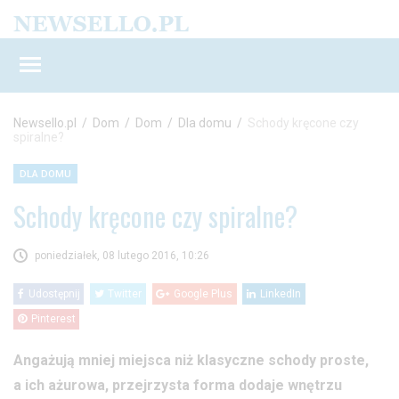
Newsello.pl
/
Dom
/
Dom
/
Dla domu
/
Schody kręcone czy
spiralne?
DLA DOMU
Schody kręcone czy spiralne?
poniedziałek, 08 lutego 2016, 10:26
Udostępnij
Twitter
Google Plus
LinkedIn
Pinterest
Angażują mniej miejsca niż klasyczne schody proste,
a ich ażurowa, przejrzysta forma dodaje wnętrzu