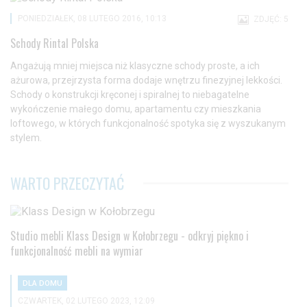
PONIEDZIAŁEK, 08 LUTEGO 2016, 10:13
ZDJĘĆ: 5
Schody Rintal Polska
Angażują mniej miejsca niż klasyczne schody proste, a ich
ażurowa, przejrzysta forma dodaje wnętrzu finezyjnej lekkości.
Schody o konstrukcji kręconej i spiralnej to niebagatelne
wykończenie małego domu, apartamentu czy mieszkania
loftowego, w których funkcjonalność spotyka się z wyszukanym
stylem.
WARTO PRZECZYTAĆ
Studio mebli Klass Design w Kołobrzegu - odkryj piękno i
funkcjonalność mebli na wymiar
DLA DOMU
CZWARTEK, 02 LUTEGO 2023, 12:09