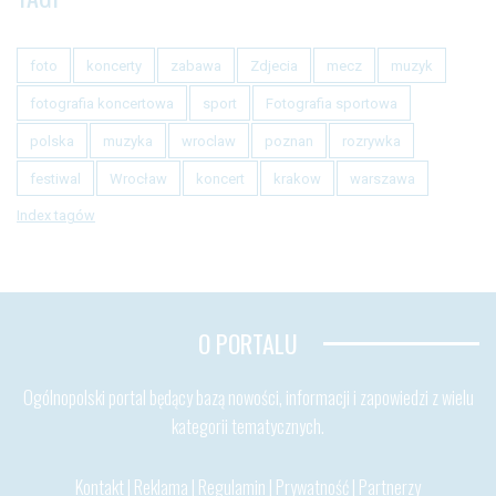
foto
koncerty
zabawa
Zdjecia
mecz
muzyk
fotografia koncertowa
sport
Fotografia sportowa
polska
muzyka
wroclaw
poznan
rozrywka
festiwal
Wrocław
koncert
krakow
warszawa
Index tagów
O PORTALU
Ogólnopolski portal będący bazą nowości, informacji i zapowiedzi z wielu
kategorii tematycznych.
Kontakt
|
Reklama
|
Regulamin
|
Prywatność
|
Partnerzy