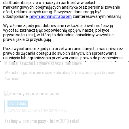
ŚRODA, 23 CZERWCA 2021, 14:45
dlaStudenta sp. z o.o. i naszych partnerów w celach
marketingowych, obejmujących analitykę oraz personalizowanie
Czy warto kupić rolety rzymskie?
ofert, reklam i innych usług. Powyższe dane mogą być
udostępniane
innym administratorom
zainteresowanym reklamą.
Czy warto zainwestować w ten typ osłony okiennej? A może...
Wyrażenie zgody jest dobrowolne i w każdej chwili możesz ją
wycofać zaznaczając odpowiednią opcję w naszej polityce
prywatności (link), w której to dokładnie opisaliśmy wszystkie
prawa, jakie Ci przysługują.
DLA DOMU
Poza wycofaniem zgody na przetwarzanie danych, masz również
CZWARTEK, 10 PAŹDZIERNIKAA 2019, 14:09
prawo do żądania dostępu do swoich danych, ich sprostowania,
usunięcia lub ograniczenia przetwarzania, prawo do przeniesienia
Minimalistyczne i stylowe krzesła metalowe
danych czy wyrażenia sprzeciwu wobec przetwarzania danych.
Jeżeli nie chcesz wyrazić zgody na przetwarzanie plików cookies,
W kuchni i jadalni nie może zabraknąć funkcjonalnych krzeseł.
przejdź do
ustawień zaawansowanych
.
Zamiast...
Wyrażam zgodę i przechodzę do serwisu
DLA DOMU
CZWARTEK, 25 KWIETNIA 2019, 14:25
Zasłony w poziome pasy - hit w 2019 roku!