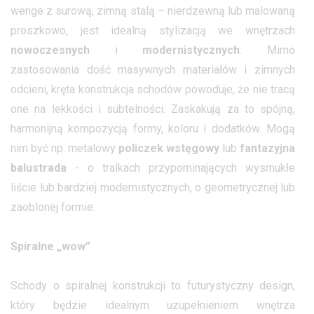
wenge z surową, zimną stalą – nierdzewną lub malowaną
proszkowo, jest idealną stylizacją we wnętrzach
nowoczesnych
i
modernistycznych
. Mimo
zastosowania dość masywnych materiałów i zimnych
odcieni, kręta konstrukcja schodów powoduje, że nie tracą
one na lekkości i subtelności. Zaskakują za to spójną,
harmonijną kompozycją formy, koloru i dodatków. Mogą
nim być np. metalowy
policzek wstęgowy
lub
fantazyjna
balustrada
- o tralkach przypominających wysmukłe
liście lub bardziej modernistycznych, o geometrycznej lub
zaoblonej formie.
Spiralne „wow”
Schody o spiralnej konstrukcji to futurystyczny design,
który będzie idealnym uzupełnieniem wnętrza