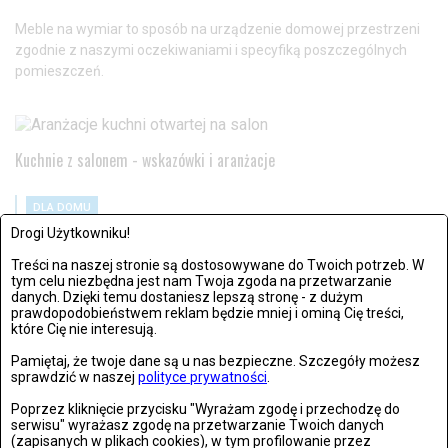
Meble na wymiar to sposób na urządzenie domowej przestrzeni
zgodnie z naszymi oczekiwaniami i specyfiką poszczególnych
pomieszczeń.
Kuchnie z salonem - wskazówki i aranżacje
DLA DOMU
Drogi Użytkowniku!
ŚRODA, 25 STYCZNIA 2023, 12:45
Treści na naszej stronie są dostosowywane do Twoich potrzeb. W
Przeczytaj poradnik i sprawdź, która opcja będzie najlepsza dla
tym celu niezbędna jest nam Twoja zgoda na przetwarzanie
Ciebie!
danych. Dzięki temu dostaniesz lepszą stronę - z dużym
prawdopodobieństwem reklam będzie mniej i ominą Cię treści,
które Cię nie interesują.
ZOBACZ RÓWNIEŻ
Pamiętaj, że twoje dane są u nas bezpieczne. Szczegóły możesz
sprawdzić w naszej
polityce prywatności
.
Poprzez kliknięcie przycisku "Wyrażam zgodę i przechodzę do
serwisu" wyrażasz zgodę na przetwarzanie Twoich danych
DLA DOMU
(zapisanych w plikach cookies), w tym profilowanie przez